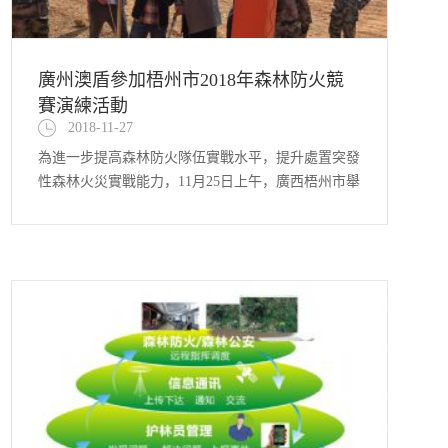
廣州澳盾參加梧州市2018年森林防火競
賽演練活動
2018-11-27
為進一步提高森林防火隊伍實戰水平，提升處置突發
性森林火災實戰能力，11月25日上午，廣西梧州市舉
行了森林防火演練活動。 本次演練競賽活動由各縣
市區七個專業森林消防隊和3個半專業消防隊共200多
人參加，演練內容包括拆裝風力滅火機技能比賽和拔
河比賽，現場指揮部組織指揮各種撲火力量，以各種
手段、撲救方式...