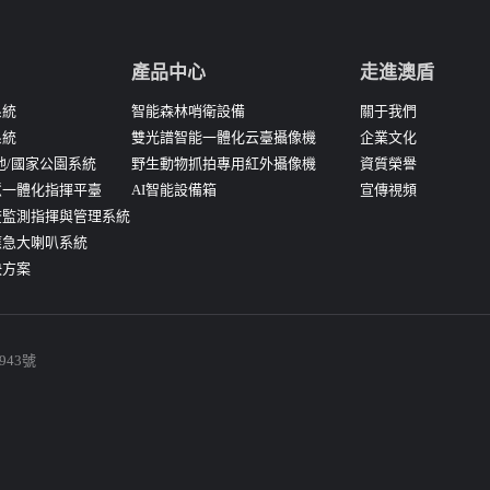
產品中心
走進澳盾
系統
智能森林哨衛設備
關于我們
系統
雙光譜智能一體化云臺攝像機
企業文化
地/國家公園系統
野生動物抓拍專用紅外攝像機
資質榮譽
慧一體化指揮平臺
AI智能設備箱
宣傳視頻
查監測指揮與管理系統
應急大喇叭系統
決方案
943號