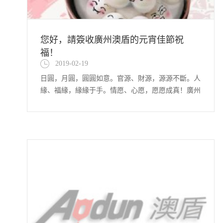
您好，請簽收廣州澳盾的元宵佳節祝
福！
2019-02-19
日圓，月圓，圓圓如意。官源、財源，源源不斷。人
緣、福緣，緣緣于手。情愿、心愿，愿愿成真！廣州
澳盾祝全體員工及廣大朋友們元宵節快樂！