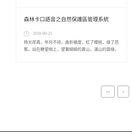
森林卡口語音之自然保護區管理系統
2018-09-25
時光荏苒，年月不待，曲折幾度，紅了櫻桃，綠了芭
蕉。站在瞭望哨上，望著綿綿的蒼山，滿山的碧綠，
筆挺的側柏，不由感慨萬千。“金山銀山不如綠水青
山”，十八大以來，習近平總書記一向反復強調，要
把生態環境維護放在愈加杰出的方位。森林卡口語音
之自然保護區管理系統：1、 前端數據收集部分 體
系前端包含對前端...
<<
<