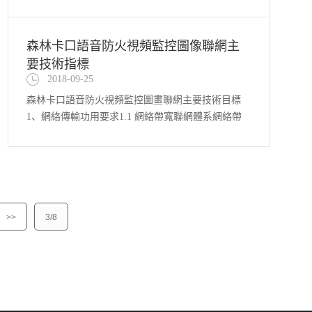
森林卡口語音防火視頻監控圖像聯網主
要技術指標
2018-09-25
森林卡口語音防火視頻監控圖畫聯網主要技術目標
1、網絡傳輸功用要求1.1 網絡帶寬聯網體系網絡帶
寬規劃應能滿意前端設備接監控中心、監控中心互
聯、用戶終端接入監控中心的帶寬要求并留有余量。
網絡帶寬的預算方法如下：a) 前端設備接入監控中
心所需的網絡帶寬應不小于答應并發接入的視頻路數
×單路視頻碼率；b) ...
>>
3/8