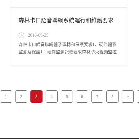
森林卡口語音聯網系統運行和維護要求
2018-09-25
森林卡口語音聯網體系運轉和保護要求1、硬件體系
監測及保護1.1 硬件監測記載要求森林防火視頻監控
圖畫聯網體系應具備硬件體系監測記載功能，具體要
求如下：a) 應樹立聯網體系硬件設備功能參數表，
功能參數由設備供貨商供給：b) 應樹立日常硬件監
測、保護計劃。結合硬件設備功能參數表，監測相關
參數并記載。1....
1
2
3
4
5
6
7
8
>