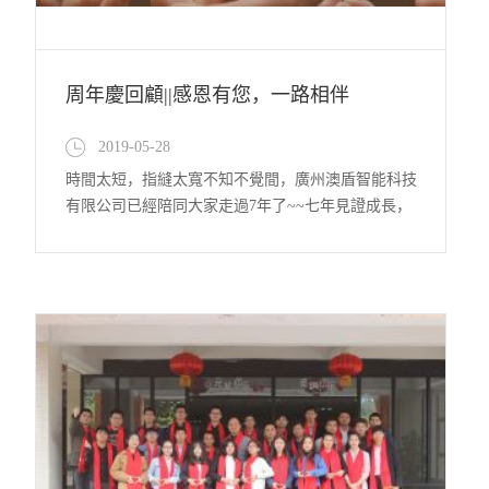
周年慶回顧||感恩有您，一路相伴
2019-05-28
時間太短，指縫太寬不知不覺間，廣州澳盾智能科技
有限公司已經陪同大家走過7年了~~七年見證成長，
攜手同登彼岸今天，我們為它“悄咪咪”地辦了嗨翻全
場的周年趴！ 1齊心協力，勇往直前一大早，廣州澳
盾一行人驅車前往帽峰山，齊心協力勇攀高峰。2暖
心瞬間，共同祝愿下山后，大家齊聚一堂。各領導帶
領團隊向大家敬酒，...