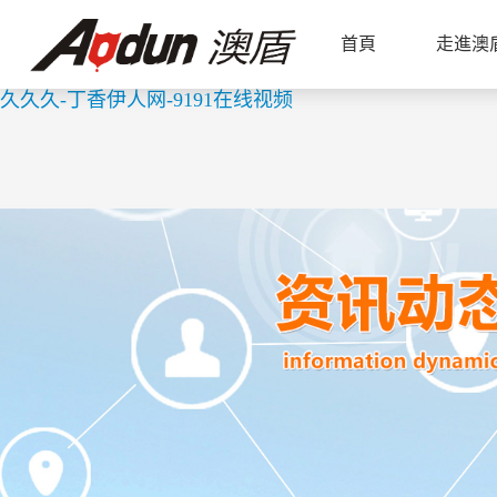
免费三片在线观看网站v888-日日操天天操-国产尤物-
首頁
走進澳
妇-啪啪亚洲-欧美一级一片-国产一二三四在线-欧美理
久久久-丁香伊人网-9191在线视频