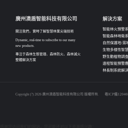
廣州澳盾智能科技有限公司
解決方案
智能林火預警
關注我們，實時了解智慧林業尖端技術
智能森林哨衛
Dynamic, real-time to subscribe to our many
自然保護地/濕
new products.
生物多樣性智
專注于森林生態管理、森林防火、森林滅火
野生動植物調
整體解決方案
遠程智能預警
林長制系統解
粵ICP備12046
Copyright (?) 2026 廣州澳盾智能科技有限公司 版權所有.
感谢您访问我们的网站，您可能还对以下资源感兴趣：