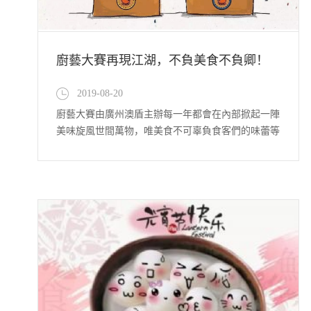
廚藝大賽再現江湖，不負美食不負卿！
2019-08-20
廚藝大賽由廣州澳盾主辦每一年都會在內部掀起一陣
美味旋風世間萬物，唯美食不可辜負食客們的味蕾等
你來征服期待一場舌尖上的盛宴帶著烹飪故事開啟廚
神之路！2019年8月17日，廣州澳盾第六屆“廚神大
賽”在這個充滿生機與活力的季節里，伴著“澳盾人”
的熱情展開了。在主持人宣布比賽開始之后選手們在
同等條件下拿出看...