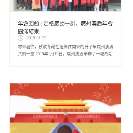
年會回顧 | 定格感動一刻，廣州澳盾年會
圓滿結束
2019-01-22
寒來暑往，秋收冬藏在這繼往開來的日子里廣州澳盾
共聚一堂 2019年1月19日，廣州澳盾舉辦了一場為期
2天的年會盛宴，有表彰，有回顧，有感動，有收
獲。 首先，年度總結大會在公司會議室舉行。廣州
澳盾各部門在本次年度表彰大會上，發表了講話，這
一年來，我們收獲頗多，感謝每一個家人的努...