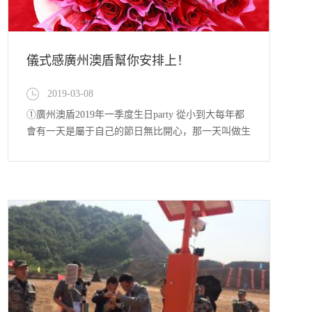
儀式感廣州澳盾幫你安排上！
2019-03-08
①廣州澳盾2019年一季度生日party 從小到大每年都
會有一天是屬于自己的節日無比開心，那一天叫做生
日，生日帶給人的是無限的幸福與快樂，因為它代表
了一個幼稚年輪的過去，預示著一個更成熟更豐碩的
開始，上大學時，同學們對這個具有特殊意義的日子
倍加重視，總會叫著同學好友歡聚一番，小時候家人
總...