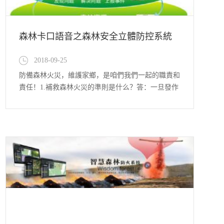
森林卡口語音之森林安全立體防控系統
2018-09-25
防備森林火災，維護家鄉，是咱們我們一起的職責和
責任！1.補救森林火災的準則是什么？答：一旦發作
森林火災有必要以“打早、打小、打了”的準則，爭分
奪秒地將林火消除在初發階段。2.撲火的辦法有哪兩
種？答：補救森林火災一般選用直接救活和隔離帶救
活兩種辦法相結合的救活辦法。直接救活常選用的辦
法是撲火人員運用手...